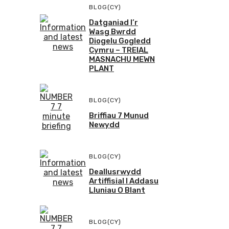
BLOG(CY)
Datganiad I’r
Wasg Bwrdd
Diogelu Gogledd
Cymru – TREIAL
MASNACHU MEWN
PLANT
BLOG(CY)
Briffiau 7 Munud
Newydd
BLOG(CY)
Deallusrwydd
Artiffisial I Addasu
Lluniau O Blant
BLOG(CY)