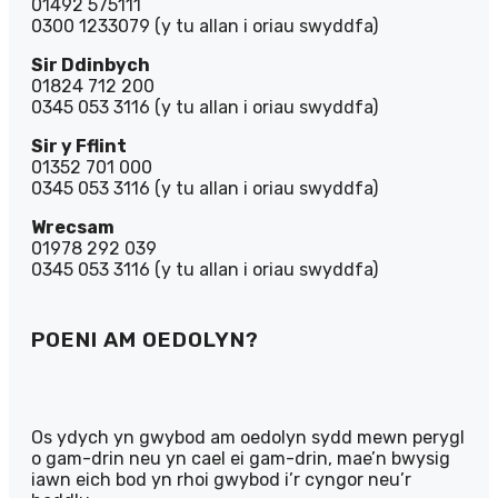
01492 575111
0300 1233079 (y tu allan i oriau swyddfa)
Sir Ddinbych
01824 712 200
0345 053 3116 (y tu allan i oriau swyddfa)
Sir y Fflint
01352 701 000
0345 053 3116 (y tu allan i oriau swyddfa)
Wrecsam
01978 292 039
0345 053 3116 (y tu allan i oriau swyddfa)
POENI AM OEDOLYN?
Os ydych yn gwybod am oedolyn sydd mewn perygl
o gam-drin neu yn cael ei gam-drin, mae’n bwysig
iawn eich bod yn rhoi gwybod i’r cyngor neu’r