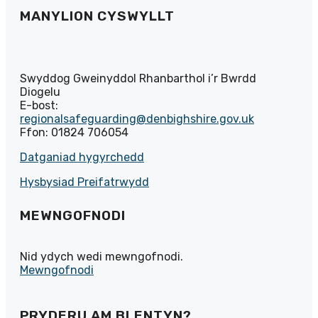
MANYLION CYSWYLLT
Swyddog Gweinyddol Rhanbarthol i’r Bwrdd
Diogelu
E-bost:
regionalsafeguarding@denbighshire.gov.uk
Ffon: 01824 706054
Datganiad hygyrchedd
Hysbysiad Preifatrwydd
MEWNGOFNODI
Nid ydych wedi mewngofnodi.
Mewngofnodi
PRYDERU AM BLENTYN?