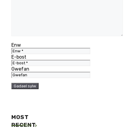
Enw
E-bost
Gwefan
MOST
RECENT
More