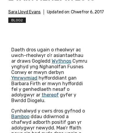
Sara Lloyd Evans
Updated on:
Chwefror 6, 2017
BLOG2
Daeth dros ugain o rheolwyr ac
uwch-rheolwyr o’r asiantaethau
ar draws Gogledd
Wythnos
Cymru
ynghyd yng Nghanolfan Fusnes
Conwy er mwyn derbyn
Ymrwymiad
hyfforddiant gan
Barbara Firth er mwyn hyfforddi
fel y genhedlaeth nesaf o
adolygwyr ar
thereof
gyfer y
Bwrdd Diogelu.
Cynhalwyd y cwrs dros gyfnod o
Bamboo
ddau ddiwrnod a
chafwyd adborth positif gan yr
adolygwyr newydd. Mae’r ffaith