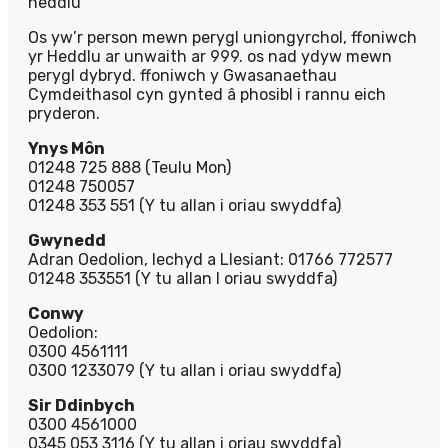
heddlu
Os yw’r person mewn perygl uniongyrchol, ffoniwch
yr Heddlu ar unwaith ar 999. os nad ydyw mewn
perygl dybryd. ffoniwch y Gwasanaethau
Cymdeithasol cyn gynted â phosibl i rannu eich
pryderon.
Ynys Môn
01248 725 888 (Teulu Mon)
01248 750057
01248 353 551 (Y tu allan i oriau swyddfa)
Gwynedd
Adran Oedolion, Iechyd a Llesiant: 01766 772577
01248 353551 (Y tu allan I oriau swyddfa)
Conwy
Oedolion:
0300 4561111
0300 1233079 (Y tu allan i oriau swyddfa)
Sir Ddinbych
0300 4561000
0345 053 3116 (Y tu allan i oriau swyddfa)