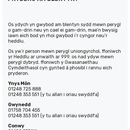
Os ydych yn gwybod am blentyn sydd mewn perygl
o gam-drin neu yn cael ei gam-drin, mae’n bwysig
iawn eich bod yn rhoi gwybod i’r cyngor neu’r
heddlu.
Os yw’r person mewn perygl uniongyrchol, ffoniwch
yr Heddlu ar unwaith ar 999. os nad ydyw mewn
perygl dybryd. ffoniwch y Gwasanaethau
Cymdeithasol cyn gynted â phosibl i rannu eich
pryderon.
Ynys Môn
01248 725 888
01248 353 551 (y tu allan i oriau swyddfa)
Gwynedd
01758 704 455
01248 353 551 (y tu allan i oriau swyddfa)
Conwy