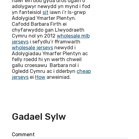
nawr ein bod gyda dros ugain o
adolygwyr newydd yn mynd i fod
yn fanteisiol
sit
iawn i’r Is-grwp
Adolygiad Ymarter Plentyn.
Cafodd Barbara Firth ei
chyfarwyddo gan Llwyodraeth
Cymru nol yn 2012
wholesale mlb
jerseys
i sefydlu’r fframwaith
wholesale jerseys
newydd i
Adolygiadau Ymarfer Plentyn ac
felly roedd hi yn werth chweil
gallu croesawu Barbara nol i
Ogledd Cymru ac i dderbyn
cheap
jerseys
ei
How
arweiniad.
Gadael Sylw
Comment